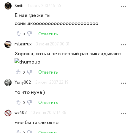
Smiti
1 июня 2007 16:55
Е мае где же ты
сонышкоооооооооооооооооооооо
Ответить
0
milestrux
3 июня 2007 00:31
Хороша, хоть и не в первый раз выкладывают
Ответить
0
Yuriy002
3 июня 2007 22:19
то что нуна )
Ответить
0
ws402
10 июня 2007 17:36
мне бы такле окно