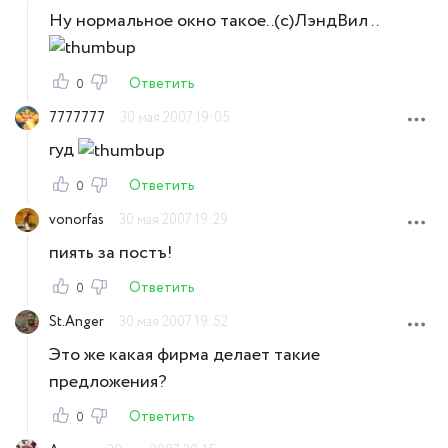
Ну нормальное окно такое..(с)ЛэндВил ..
Ответить
0
7777777
30 мая 2007 19:05
гуд
Ответить
0
vonorfas
30 мая 2007 19:29
пиять за постъ!
Ответить
0
St.Anger
30 мая 2007 19:52
Это же какая фирма делает такие
предложения?
Ответить
0