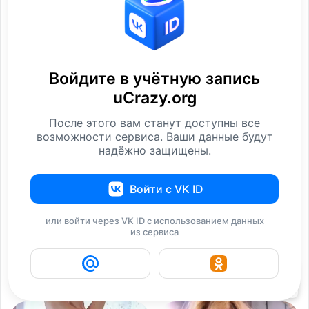
Как вы думаете —
Загака дня. Сколько лет
Войдите в учётную запись
сколько лет этой
этой девушке на
uCrazy.org
Фотографии
Фотографии
После этого вам станут доступны все
возможности сервиса. Ваши данные будут
надёжно защищены.
Войти с VK ID
или войти через VK ID с использованием данных
из сервиса
Частное фото - девушки
Стройная девушка с
в чулках
красивой грудью
34
Девушки
Девушки