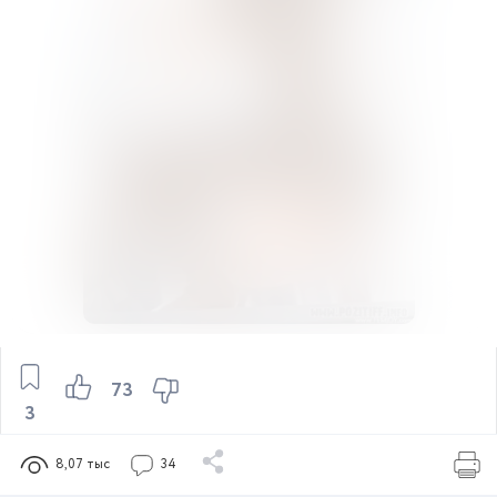
73
3
8,07 тыс
34