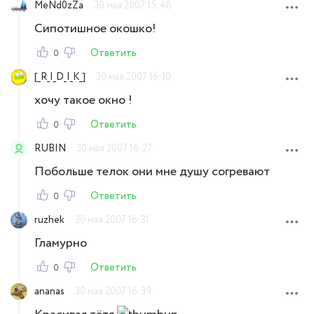
MeNd0zZa
30 мая 2007 15:48
Сипотишное окошко!
Ответить
0
[_R_I_D_I_K_]
30 мая 2007 16:10
хочу такое окно !
Ответить
0
RUBIN
30 мая 2007 16:27
Побольше телок они мне душу согревают
Ответить
0
ruzhek
30 мая 2007 16:31
Гламурно
Ответить
0
ananas
30 мая 2007 16:39