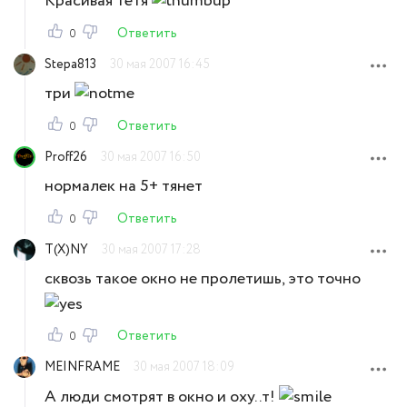
Красивая тётя
Ответить
0
Stepa813
30 мая 2007 16:45
три
Ответить
0
Proff26
30 мая 2007 16:50
нормалек на 5+ тянет
Ответить
0
T(X)NY
30 мая 2007 17:28
сквозь такое окно не пролетишь, это точно
Ответить
0
MEINFRAME
30 мая 2007 18:09
А люди смотрят в окно и оху..т!