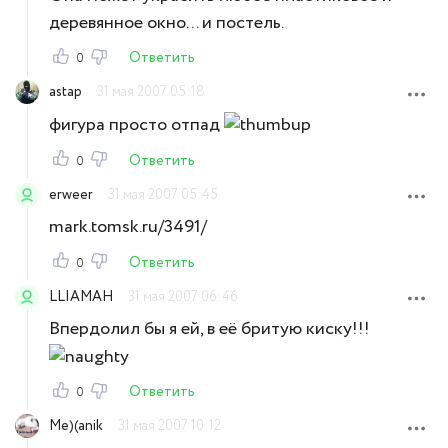
деревянное окно... и постель.
Ответить
0
astap
31 мая 2007 05:18
фигура просто отпад
Ответить
0
erweer
31 мая 2007 05:45
mark.tomsk.ru/3491/
Ответить
0
LLIAMAH
31 мая 2007 06:46
Впердолил бы я ей, в её бритую киску!!!
Ответить
0
Me)(anik
31 мая 2007 10:12