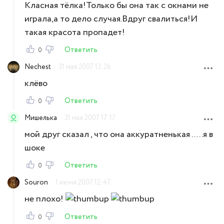
Класная тёлка!Только бы она так с окнами не
играла,а то дело случая.Вдруг свалиться!И
такая красота пропадет!
Ответить
0
Nechest
31 мая 2007 13:26
клёво
Ответить
0
Мишелька
31 мая 2007 17:17
мой друг сказал , что она аккуратненькая .....я в
шоке
Ответить
0
Souron
1 июня 2007 12:47
не плохо!
Ответить
0