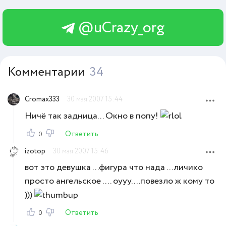
@uCrazy_org
Комментарии
34
Cromax333
30 мая 2007 15:44
Ничё так задница... Окно в попу!
Ответить
0
izotop
30 мая 2007 15:46
вот это девушка ...фигура что нада ...личико
просто ангельское .... оууу....повезло ж кому то
)))
Ответить
0