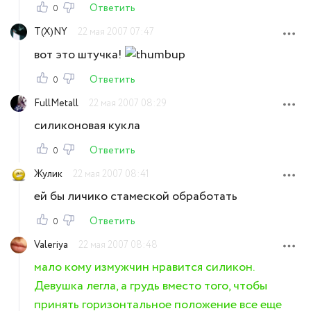
Ответить
0
T(X)NY
22 мая 2007 07:47
вот это штучка!
Ответить
0
FullMetall
22 мая 2007 08:29
силиконовая кукла
Ответить
0
Жулик
22 мая 2007 08:41
ей бы личико стамеской обработать
Ответить
0
Valeriya
22 мая 2007 08:48
мало кому измужчин нравится силикон.
Девушка легла, а грудь вместо того, чтобы
принять горизонтальное положение все еще