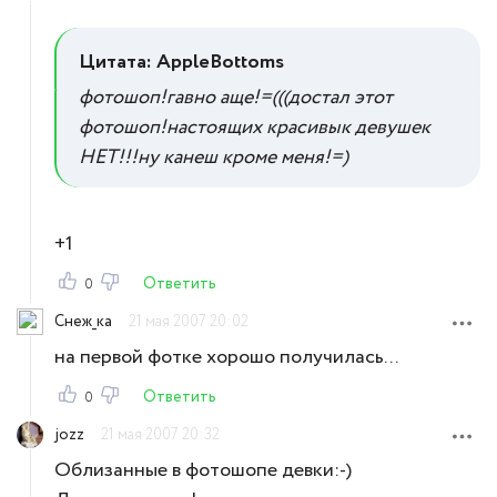
Цитата: AppleBottoms
фотошоп!гавно аще!=(((достал этот
фотошоп!настоящих красивык девушек
НЕТ!!!ну канеш кроме меня!=)
+1
Ответить
0
Снеж_ка
21 мая 2007 20:02
на первой фотке хорошо получилась...
Ответить
0
jozz
21 мая 2007 20:32
Облизанные в фотошопе девки:-)