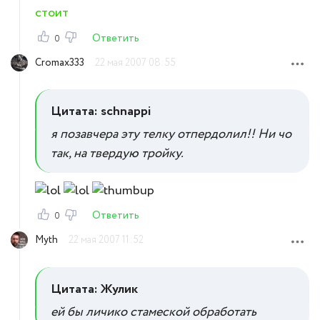
стоит
Ответить
0
Cromax333
22 мая 2007 08:55
Цитата: schnappi
я позавчера эту телку отпердолил!! Ни чо
так, на твердую тройку.
Ответить
0
Myth
22 мая 2007 11:52
Цитата: Жулик
ей бы личико стамеской обработать