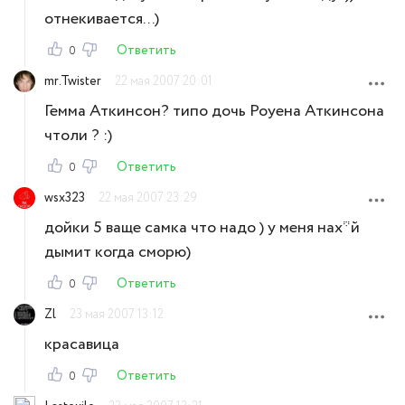
отнекивается...)
Ответить
0
mr.Twister
22 мая 2007 20:01
Гемма Аткинсон? типо дочь Роуена Аткинсона
чтоли ? :)
Ответить
0
wsx323
22 мая 2007 23:29
дойки 5 ваще самка что надо ) у меня нах*й
дымит когда сморю)
Ответить
0
Zl
23 мая 2007 13:12
красавица
Ответить
0