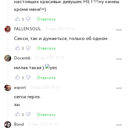
настоящих красивык девушек НЕТ!!!ну канеш
кроме меня!=)
Ответить
0
FALLEN SOUL
21 мая 2007 19:12
Секси, так и думаеться, только об одном...
Ответить
0
Docentik
21 мая 2007 19:13
милая такая )
Ответить
0
export
21 мая 2007 19:31
сегси герлз..
хы
Ответить
0
Bond
21 мая 2007 19:49