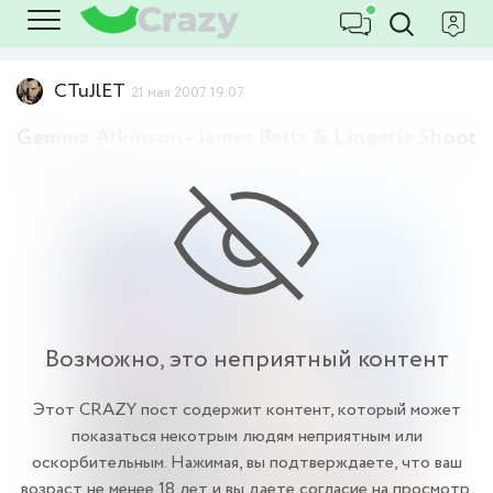
CTuJlET
21 мая 2007 19:07
Gemma Atkinson - James Betts & Lingerie Shoot
Девушки
18+
Возможно, это неприятный контент
Этот CRAZY пост содержит контент, который может
показаться некотрым людям неприятным или
оскорбительным. Нажимая, вы подтверждаете, что ваш
возраст не менее 18 лет и вы даете согласие на просмотр.