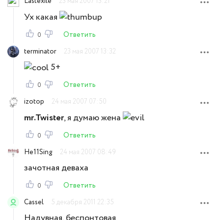
Lastexile
23 мая 2007 13:21
Ух какая
Ответить
0
terminator
23 мая 2007 13:32
5+
Ответить
0
izotop
24 мая 2007 07:50
mr.Twister
, я думаю жена
Ответить
0
He11Sing
24 мая 2007 08:49
зачотная деваха
Ответить
0
Cassel
5 декабря 2011 22:35
Надувная, беспонтовая