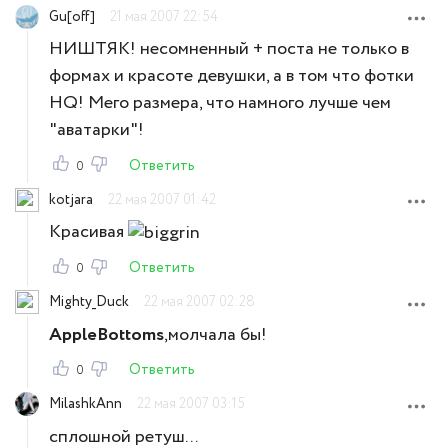
Gu[off]
21 мая 2007 22:54
НИШТЯК! несомненный + поста не только в
формах и красоте девушки, а в том что фотки
HQ! Мего размера, что намного лучше чем
"аватарки"!
Ответить
0
kotjara
22 мая 2007 01:42
Красивая
Ответить
0
Mighty_Duck
22 мая 2007 02:28
AppleBottoms
,молчала бы!
Ответить
0
MilashkAnn
22 мая 2007 03:15
сплошной ретуш...