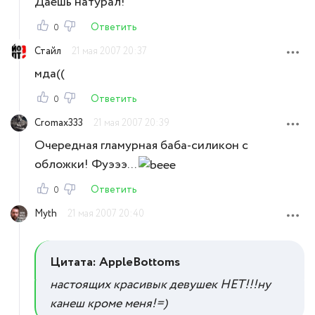
Даешь натурал!
Ответить
0
Стайл
21 мая 2007 20:37
мда((
Ответить
0
Cromax333
21 мая 2007 20:39
Очередная гламурная баба-силикон с
обложки! Фуэээ...
Ответить
0
Myth
21 мая 2007 20:40
Цитата: AppleBottoms
настоящих красивык девушек НЕТ!!!ну
канеш кроме меня!=)