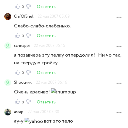
Ответить
0
ChifOfShel
22 мая 2007 05:09
Слабо-слабо-слабенько.
Ответить
0
schnappi
22 мая 2007 05:15
я позавчера эту телку отпердолил!! Ни чо так,
на твердую тройку.
Ответить
0
Shootник
22 мая 2007 06:16
Очень красиво!
Ответить
0
astap
22 мая 2007 07:30
ау-у
вот это тело