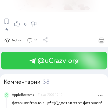
0
4
14,3 тыс
38
@uCrazy_org
Комментарии
38
AppleBottoms
21 мая 2007 19:12
фотошоп!гавно аще!=(((достал этот фотошоп!