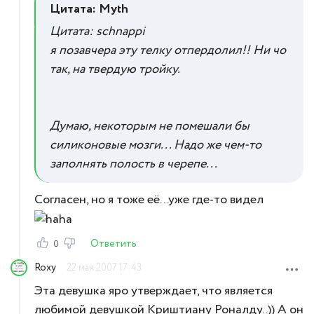
Цитата: Myth
Цитата: schnappi
я позавчера эту телку отпердолил!! Ни чо
так, на твердую тройку.
Думаю, некоторым не помешали бы
силиконовые мозги... Надо же чем-то
заполнять полость в черепе...
Согласен, но я тоже её...уже где-то видел
Ответить
0
Roxy
22 мая 2007 17:43
Эта девушка яро утверждает, что является
любимой девушкой Криштиану Роналду..)) А он